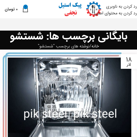
رد کردن به ناوبری
0
0
تومان
نو
رد کردن به محتوای اصلی
بایگانی برچسب ها: شستشو
خانه
نوشته های برچسب "شستشو"
18
آذر