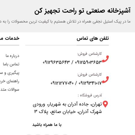
آشپزخانه صنعتی تو راحت تجهیز کن
ما در پیک استیل نجفی همراه در تلاش هستیم با کیفیت ترین محصولات را به 
تلفن های تماس
خدمات مش
کارشناس فروش:
درباره ما
09125903653 / 09129635643
تماس باما
پیگیری و س
کارشناس فروش:
راهنمای خری
09129341017 / 09121277040
سوالات متدا
آدرس فروشگاه :
تهران، جاده آدران به شهریار، ورودی
شهرک آدران، خیابان صانع، پلاک 3
با ما همراه باشید