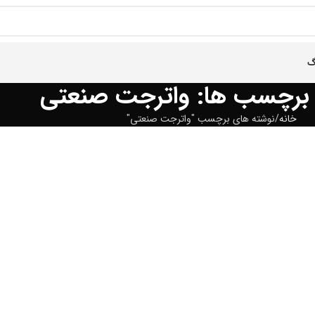
گ
ی برچسب ها: واترجت صنعتی
خانه
نوشته های برچسب "واترجت صنعتی"