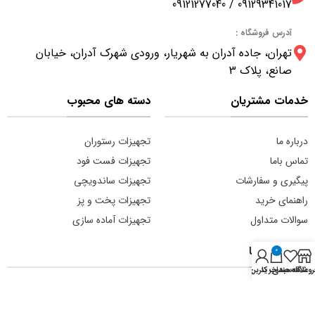
09129341017 / 09121277040
آدرس فروشگاه :
تهران، جاده آدران به شهریار، ورودی شهرک آدران، خیابان
صانع، پلاک 3
خدمات مشتریان
دسته های محبوب
درباره ما
تجهیزات رستوران
تماس باما
تجهیزات فست فود
پیگیری و سفارشات
تجهیزات ساندویچی
راهنمای خرید
تجهیزات پخت و پز
سوالات متداول
تجهیزات آماده سازی
مجوز های ما
0
روشگاه
علاقه مندی
سبد خرید
حساب کاربری من