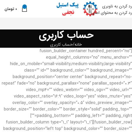
رد کردن به ناوبری
0
0
تومان
نو
رد کردن به محتوای اصلی
حساب کاربری
خانه
حساب کاربری
[fusion_builder_container hundred_percent=”no”
equal_height_columns=”no” menu_anchor=””
hide_on_mobile=”small-visibility,medium-visibility,large-visibility”
class=”” id=”” background_color=”” background_image=””
background_position=”center center” background_repeat=”no-
repeat” fade=”no” background_parallax=”none” parallax_speed=”0.3″
video_mp4=”” video_webm=”” video_ogv=”” video_url=””
video_aspect_ratio=”16:9″ video_loop=”yes” video_mute=”yes”
overlay_color=”” overlay_opacity=”0.5″ video_preview_image=””
border_size=”” border_color=”” border_style=”solid” padding_top=””
padding_bottom=”” padding_left=”” padding_right=””]
[fusion_builder_row][fusion_builder_column type=”1_1″ layout=”1_1″
background_position=”left top” background_color=”” border_size=””