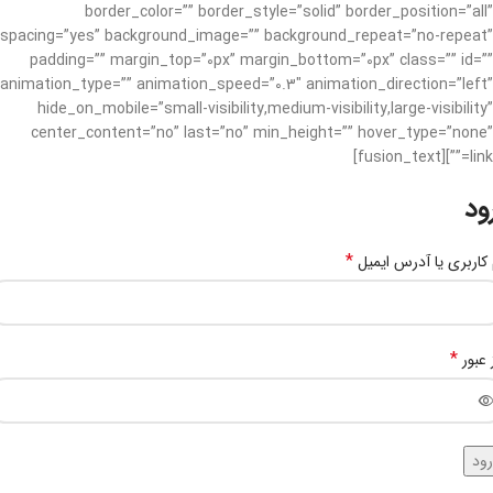
border_color=”” border_style=”solid” border_position=”all”
spacing=”yes” background_image=”” background_repeat=”no-repeat”
padding=”” margin_top=”0px” margin_bottom=”0px” class=”” id=””
animation_type=”” animation_speed=”0.3″ animation_direction=”left”
hide_on_mobile=”small-visibility,medium-visibility,large-visibility”
center_content=”no” last=”no” min_height=”” hover_type=”none”
link=””][fusion_text]
ود
*
 کاربری یا آدرس ایمیل
*
 عبور
ود