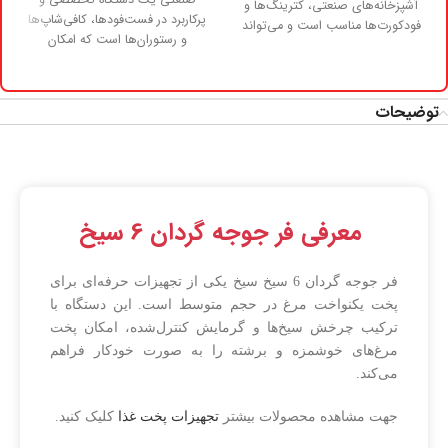
آشپزخانه‌های صنعتی، کترینگ‌ها و
پرکاربرد در فست‌فودها، کافی‌شاپ‌ها
فودکورت‌ها مناسب است و می‌تواند
و رستوران‌ها است که امکان
حجم بالایی از غذاها را با کیفیت
یکسان آماده کند. هر شعله اجاق گاز
4 شعله پایه دار دارای مشعل صنعتی
و حرارت بالا است که امکان پخت
توضیحات
سریع و یکنواخت را فراهم می‌کند.
سیستم تنظیم شعله، کنترل دقیق
دما و قابلیت کار مداوم، از ویژگی‌های
فنی مهم دستگاه هستند.
معرفی فر جوجه گردان 6 سیخ
فر جوجه گردان 6 سیخ سیخ یکی از تجهیزات حرفه‌ای برای
پخت یکنواخت مرغ در حجم متوسط است. این دستگاه با
ترکیب چرخش سیخ‌ها و گرمایش کنترل‌شده، امکان پخت
مرغ‌های خوشمزه و برشته را به صورت خودکار فراهم
می‌کند.
جهت مشاهده محصولات بیشتر
تجهیزات پخت غذا
کلیک کنید.