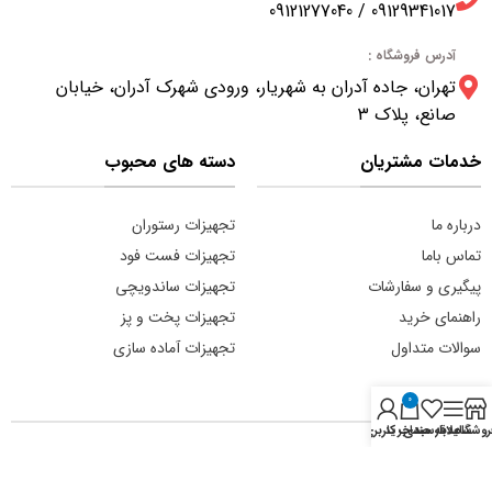
09129341017 / 09121277040
آدرس فروشگاه :
تهران، جاده آدران به شهریار، ورودی شهرک آدران، خیابان
صانع، پلاک 3
خدمات مشتریان
دسته های محبوب
درباره ما
تجهیزات رستوران
تماس باما
تجهیزات فست فود
پیگیری و سفارشات
تجهیزات ساندویچی
راهنمای خرید
تجهیزات پخت و پز
سوالات متداول
تجهیزات آماده سازی
مجوز های ما
0
روشگاه
سایدبار
علاقه مندی
سبد خرید
حساب کاربری من