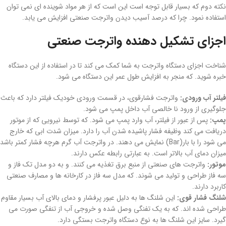
نکته دوم که بسیار قابل توجه است این است که از هر مواد شوینده ای نمی توان
استفاده نمود. چرا که درصد آسیب دیدن واترجت صنعتی افزایش می یابد.
اجزای تشکیل دهنده واترجت صنعتی
شناخت اجزای دستگاه واترجت به شما کمک می کند تا در استفاده از این دستگاه
خبره شوید. که منجر به افزایش طول عمر این دستگاه می شود.
فیلتر آب ورودی:
واترجت فشارقوی، در قسمت ورودی خودیک فیلتر دارد که باعث
جلوگیری از ورود نا خالصی آب داخل پمپ می شود.
پمپ:
پس از عبور از فیلتر، آب وارد پمپ می شود. که توسط نیرویی که از موتور
دریافت می کند وظیفه فشار پاشیده شدن آب را دارد. میزان شدت ابی که خارج
می شود را با بار(Bar) نمایش می دهند. در واترجت آب گرم هرچه فشار کمتر باشد
میزان دمای آب بالاتر است. به عبارتی رابطه عکس دارند.
موتور:
واترجت های صنعتی از منبع برق تغذیه می کنند. و به دو مدل تک فاز و
سه فاز طراحی و تولید می شوند. که مدل سه فاز در کارخانه ها و مصارف صنعتی
کاربرد دارند.
شلنگ فشار قوی:
این شلنگ ها به دلیل عبور پرفشار و دمای بالای آب بسیار مقاوم
طراحی شده اند. که به یک تفنگی وصل شده و خروجی آب از تنفگی صورت می
گیرد. سایز این شلنگ ها به نوع دستگاه واترجت بستگی دارد.