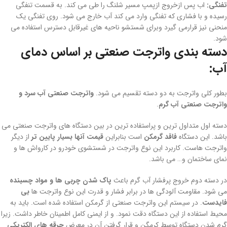
تفنگی:
اب پس ازخروج ازپمپ مسیر شلنگ را طی می کند. به قسمت تنفگی
رسیده و با فشاری که تفنگی وارد می کند آب خارج می شود. روی تفنگی یک
منحنی نیز قرارمی گیرد وبرای شستشو ناحیه های غیرقابل دسترس استفاده می
شود.
دسته بندی واترجت صنعتی بر اساس دمای
آب:
بطور کلی واترجت به دو دسته تقسیم می شود.
واترجت صنعتی آب سرد و
واترجت صنعتی آب گرم
.
دسته اول متداول ترین و پراستفاده ترین در بین دستگاه های واترجت صنعتی می
باشد. این دستگاه
فاقد گرمکن
است بنابراین
قیمت آنها بسیار پایین تر
از دیگر
واترجت هاست. کاربرد این نوع واترجت در شستشوی خودرو در کارواش ها و
نمای ساختمان و… می باشد.
در دسته دوم خروج پرفشار آب گرم باعث
پاک شدن چربی ها و مواد چسبنده
می شود. مقاومت آلودگی ها در برابر فشار و قدرت این نوع واترجت ها
بی
فایدست
. در سیستم این واترجت صنعتی از گرمکن استفاده شده است. باید به
محیط استفاده از این دستگاه دقت نمود. و از ایمنی کامل اطمینان خاطر داشت. زیرا
گرم شدن دستگاه توسط کرمگن و قرار گرفتن آن در معرض
جرقه های الکتریکی