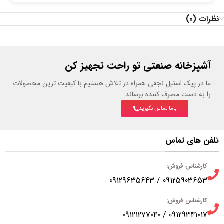
نظرات (0)
آشپزخانه صنعتی تو راحت تجهیز کن
ما در پیک استیل نجفی همراه در تلاش هستیم با کیفیت ترین محصولات
را به دست مصرف کننده برساند.
باما تماس بگیرید
تلفن های تماس
کارشناس فروش:
09125903653 / 09129635643
کارشناس فروش:
09129341017 / 09121277040