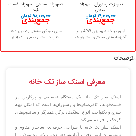
تجهیزات رستوران
,
تجهیزات
تجهیزات صنعتی
,
تجهیزات فست
صنعتی
فود
14,500,000
تومان
98,000,000
تومان
جمع‌بندی
جمع‌بندی
اجاق دو شعله رومیزی APW برای
سبزی خردکن صنعتی بشقابی دهنه
آشپزخانه‌های صنعتی، رستوران‌ها،
60 پیک استیل نجفی یک
ابزار
فست‌فودها و کترینگ‌ها مناسب
ضروری برای محیط‌های صنعتی و
است. طراحی جمع‌وجور، کنترل
حرفه‌ای آشپزی
است که با
دقیق حرارت، شبکه شعله‌های مقاوم
صرفه‌جویی در زمان و افزایش
توضیحات
چدنی و نظافت آسان، این دستگاه را
کیفیت، کارایی آشپزخانه یا کارخانه را
به گزینه‌ای ایده‌آل تبدیل می‌کند.
به طور چشمگیری بالا می‌برد. با
انتخاب مناسب از نظر ظرفیت، قدرت
معرفی اسنک ساز تک خانه
و امکانات ایمنی، می‌توان سال‌ها
بدون مشکل از آن استفاده کرد.
اسنک ساز تک خانه یک دستگاه تخصصی و پرکاربرد در
فست‌فودها، کافی‌شاپ‌ها و رستوران‌ها است که امکان تهیه
سریع و یکنواخت انواع اسنک‌ها، برگر، همبرگر و ساندویچ‌های
کوچک را فراهم می‌کند.
اسنک ساز تک خانه با طراحی حرفه‌ای، ساختار مقاوم و
سیستم حرارتی دقیق، آماده‌سازی حجم بالای محصولات را