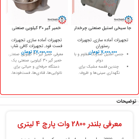
جا سیخی استیل صنعتی چرخدار
خمیر گیر 30 کیلویی صنعتی
تجهیزات آماده سازی
,
تجهیزات
تجهیزات آماده سازی
,
تجهیزات
رستوران
فست فود
,
تجهیزات کافی شاپ
7,000,000
تومان
27,000,000
تومان
جنس استیل ضدزنگ مقاوم و با
معرفی خمیر گیر 30 کیلویی صنعتی
دوام.
خمیر گیر 30 کیلویی صنعتی یک
چندین قفسه مشبک برای
دستگاه حرفه‌ای و حیاتی برای
نگهداری سینی‌ها و ظروف.
نانوایی‌ها، قنادی‌ها، فست‌فودها،
چرخ‌های مقاوم با قابلیت
گردش 360 درجه و قفل برای
ثبات.
جابجایی آسان ظروف حتی در
توضیحات
محیط‌های پرتردد.
سازماندهی بهینه و افزایش
سرعت دسترسی به ظروف.
معرفی بلندر 2800 وات پارچ 4 لیتری
سهولت در تمیزکاری و رعایت
بهداشت صنعتی.
ایمنی بالا با طراحی پایه‌ها و