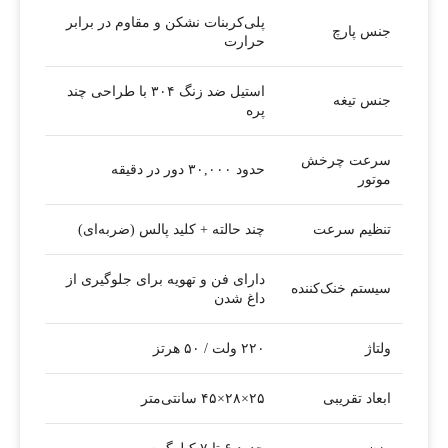
پلی‌کربنات نشکن و مقاوم در برابر
جنس پارچ
حرارت
استیل ضد زنگ ۳۰۴ با طراحی چند
جنس تیغه
پره
سرعت چرخش
حدود ۳۰,۰۰۰ دور در دقیقه
موتور
تنظیم سرعت
چند حالته + کلید پالس (ضربه‌ای)
دارای فن و تهویه برای جلوگیری از
سیستم خنک‌کننده
داغ شدن
ولتاژ
۲۲۰ ولت / ۵۰ هرتز
ابعاد تقریبی
۲۵×۲۸×۴۵ سانتی‌متر