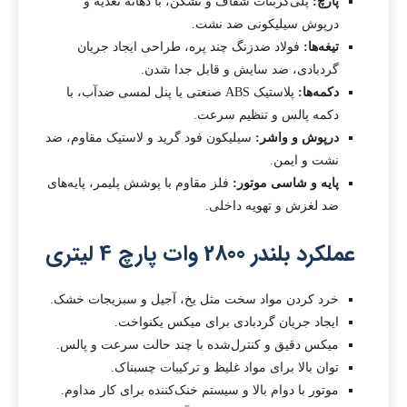
پارچ:
پلی‌کربنات شفاف و نشکن، با دهانه تغذیه و
درپوش سیلیکونی ضد نشت.
تیغه‌ها:
فولاد ضدزنگ چند پره، طراحی ایجاد جریان
گردبادی، ضد سایش و قابل جدا شدن.
دکمه‌ها:
پلاستیک ABS صنعتی یا پنل لمسی ضدآب، با
دکمه پالس و تنظیم سرعت.
درپوش و واشر:
سیلیکون فود گرید و لاستیک مقاوم، ضد
نشت و ایمن.
پایه و شاسی موتور:
فلز مقاوم با پوشش پلیمر، پایه‌های
ضد لغزش و تهویه داخلی.
عملکرد بلندر 2800 وات پارچ 4 لیتری
خرد کردن مواد سخت مثل یخ، آجیل و سبزیجات خشک.
ایجاد جریان گردبادی برای میکس یکنواخت.
میکس دقیق و کنترل‌شده با چند حالت سرعت و پالس.
توان بالا برای مواد غلیظ و ترکیبات چسبناک.
موتور با دوام بالا و سیستم خنک‌کننده برای کار مداوم.