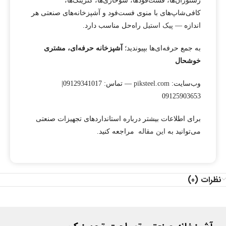
رستوران‌ها، فست‌فودها، سوخاری‌ها، کترینگ‌ها،
کافی‌شاپ‌های با منوی فست‌فود و آشپزخانه‌های صنعتی هر
اندازه —
پیک استیل
راه‌حل مناسب دارد.
به جمع حرفه‌ای‌ها بپیوندید؛
آشپزخانه حرفه‌ای، مشتری
خوشحال
وب‌سایت:
piksteel.com
— تماس: 09129341017|
09125903653
برای اطلاعات بیشتر درباره استانداردهای تجهیزات صنعتی
می‌توانید به
این مقاله
مراجعه کنید.
نظرات (0)