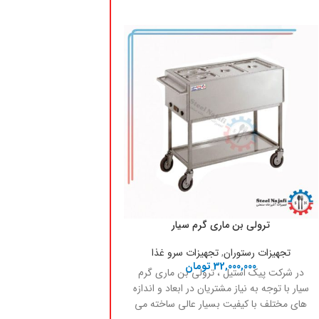
ترولی بن ماری گرم سیار
دیسپلی 120 سانت
تجهیزات رستوران
,
تجهیزات سرو غذا
تجهیزات رستوران
,
تجهیزات
32,000,000
تومان
صنعتی
,
تجهیزات
در شرکت پیک استیل ، ترولی بن ماری گرم
158,000,000
ت
حفظ حرارت مطلوب و
سیار با توجه به نیاز مشتریان در ابعاد و اندازه
کیفیت مواد
های مختلف با کیفیت بسیار عالی ساخته می
افزایش سرعت سرو و 