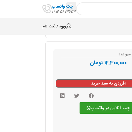
چت واتساپ
5903653 0912
ورود / ثبت نام
سرو غذا
12,300,000
تومان
افزودن به سبد خرید
چت آنلاین در واتساپ