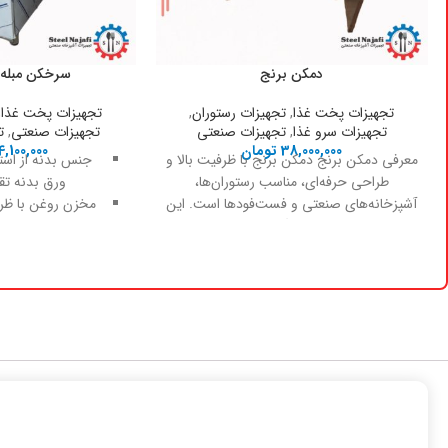
دمکن برنج
سرخکن مبله 
تجهیزات پخت غذا
,
تجهیزات رستوران
,
تجهیزات پخت غذا
,
تجهیزات سرو غذا
,
تجهیزات صنعتی
تجهیزات صنعتی
,
ت
38,000,000
تومان
4,100,000
معرفی دمکن برنج دمکن برنج با ظرفیت بالا و
جنس بدنه از اس
طراحی حرفه‌ای، مناسب رستوران‌ها،
ورق بدنه تقریباً 0.6 می
آشپزخانه‌های صنعتی و فست‌فودها است. این
دستگاه
در برخی مدل‌ها 20 یا 2
دارای سیستم گرم
زیر مخزن که حرا
می‌کند تا از 
جلوگی
ترموستات و ترموک
ایمنی
شیر تخلیه (شیر خ
کردن روغن 
پایه‌های قابل تنظ
کردن