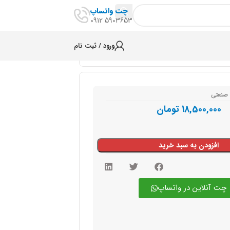
چت واتساپ
5903653 0912
ورود / ثبت نام
 صنعتی
18,500,000
تومان
افزودن به سبد خرید
چت آنلاین در واتساپ