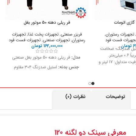
گازی اتومات
فر ریلی دهنه 50 موتور بغل
تجهیزات رستوران
,
فریزر صنعتی
,
تجهیزات پخت غذا
,
تجهیزات
جهیزات فست فود
رستوران
,
تجهیزات صنعتی
,
تجهیزات فست فود
6
تومان
162,000,000
تومان
تیل ضدزنگ؛ ضخامت
لی‌متر.
مدل:
فر ریلی دهنه 50 موتور بغل صنعتی
مخزن روغن با ظرفیت متداول: 17 لیتر و
جنس بدنه:
استیل ضدزنگ ۳۰۴ مقاوم
2 لیتر.
ایش غیرمستقیم: شعله
منبع انرژی:
برق یا گاز قابل انتخاب
رت را به روغن منتقل
سیستم گرمایش:
المنت برقی یا شعله گازی
سوختن مستقیم روغن
با توزیع حرارت یکنواخت
ری شود.
توضیحات
نظرات (0)
وپل برای کنترل دما و
کنترل دما:
دیجیتال با محدوده تنظیم ۵۰ تا
 دستگاه.
۳۰۰ درجه سانتی‌گراد
روج روغن) برای خالی
موتور:
جانبی با دسترسی آسان برای سرویس
پس از استفاده.
و نگهداری
یم (ریگلاژ) برای تراز
معرفی سینک دو لگنه 120
 دستگاه.
دهنه فر:
50 سانتی‌متر