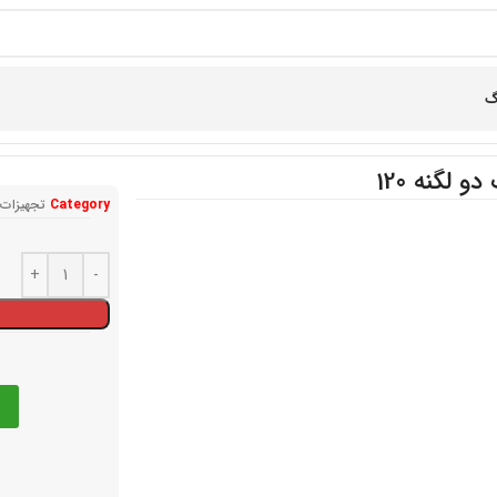
گ
و لگنه 120
Category
تجهیزات