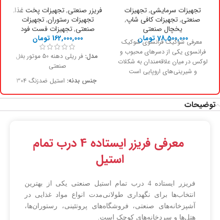
تجهیزات سرمایشی
,
تجهیزات
فریزر صنعتی
,
تجهیزات پخت غذا
,
صنعتی
,
تجهیزات کافی شاپ
,
تجهیزات رستوران
,
تجهیزات
یخچال صنعتی
صنعتی
,
تجهیزات فست فود
78,500,000
تومان
162,000,000
تومان
معرفی شوکیک فرانسوی شوکیک
فرانسوی یکی از دسرهای محبوب و
مدل:
فر ریلی دهنه 50 موتور بغل
لوکس در میان علاقه‌مندان به شکلات
صنعتی
و شیرینی‌های اروپایی است
جنس بدنه:
استیل ضدزنگ ۳۰۴
مقاوم
توضیحات
منبع انرژی:
برق یا گاز قابل انتخاب
سیستم گرمایش:
المنت برقی یا
شعله گازی با توزیع حرارت یکنواخت
معرفی فریزر ایستاده 4 درب تمام
کنترل دما:
دیجیتال با محدوده
تنظیم ۵۰ تا ۳۰۰ درجه سانتی‌گراد
استیل
موتور:
جانبی با دسترسی آسان برای
سرویس و نگهداری
فریزر ایستاده 4 درب تمام استیل صنعتی یکی از بهترین
دهنه فر:
50 سانتی‌متر
انتخاب‌ها برای نگهداری طولانی‌مدت انواع مواد غذایی در
آشپزخانه‌های صنعتی، فروشگاه‌های پروتئینی، رستوران‌ها،
نوار ریلی:
با سرعت قابل تنظیم
هتل‌ها و سردخانه‌های کوچک است.