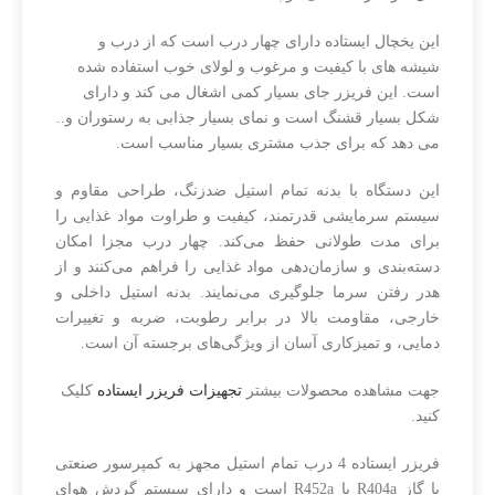
سیستم ایمنی:
ترموستات حرارتی و
قطع خودکار در صورت افزایش دما
این یخچال ایستاده دارای چهار درب است که از درب و
شیشه های با کیفیت و مرغوب و لولای خوب استفاده شده
است. این فریزر جای بسیار کمی اشغال می کند و دارای
شکل بسیار قشنگ است و نمای بسیار جذابی به رستوران و..
می دهد که برای جذب مشتری بسیار مناسب است.
این دستگاه با بدنه تمام استیل ضدزنگ، طراحی مقاوم و
سیستم سرمایشی قدرتمند، کیفیت و طراوت مواد غذایی را
برای مدت طولانی حفظ می‌کند. چهار درب مجزا امکان
دسته‌بندی و سازمان‌دهی مواد غذایی را فراهم می‌کنند و از
هدر رفتن سرما جلوگیری می‌نمایند. بدنه استیل داخلی و
خارجی، مقاومت بالا در برابر رطوبت، ضربه و تغییرات
دمایی، و تمیزکاری آسان از ویژگی‌های برجسته آن است.
جهت مشاهده محصولات بیشتر
تجهیزات فریزر ایستاده
کلیک
کنید.
فریزر ایستاده 4 درب تمام استیل مجهز به کمپرسور صنعتی
با گاز R404a یا R452a است و دارای سیستم گردش هوای