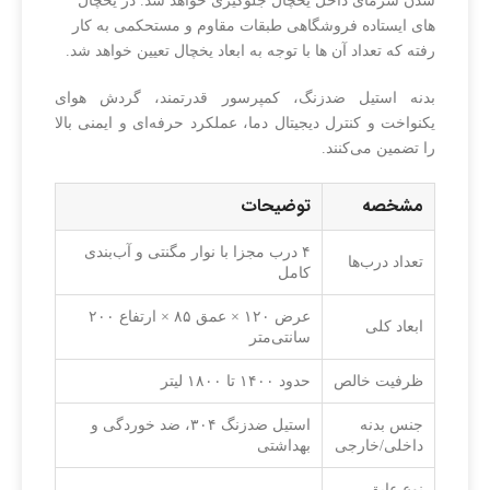
شدن سرمای داخل یخچال جلوگیری خواهد شد. در یخچال
های ایستاده فروشگاهی طبقات مقاوم و مستحکمی به کار
رفته که تعداد آن ها با توجه به ابعاد یخچال تعیین خواهد شد.
بدنه استیل ضدزنگ، کمپرسور قدرتمند، گردش هوای
یکنواخت و کنترل دیجیتال دما، عملکرد حرفه‌ای و ایمنی بالا
را تضمین می‌کنند.
مشخصه
توضیحات
۴ درب مجزا با نوار مگنتی و آب‌بندی
تعداد درب‌ها
کامل
عرض ۱۲۰ × عمق ۸۵ × ارتفاع ۲۰۰
ابعاد کلی
سانتی‌متر
ظرفیت خالص
حدود ۱۴۰۰ تا ۱۸۰۰ لیتر
جنس بدنه
استیل ضدزنگ ۳۰۴، ضد خوردگی و
داخلی/خارجی
بهداشتی
نوع عایق