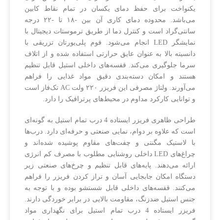
یکنواخت برای حفظ دمای یکسان در تمام نقاط کابین
می‌باشد. محدوده دمای کاری آن بین -۱۸ تا -۲۲ درجه
سانتی‌گراد است و کنترل دما از طریق ترموستات دیجیتال با
نمایشگر LED انجام می‌شود. فوم پلی‌یورتان تزریقی با
دانسیته بالا به عنوان عایق حرارتی استفاده شده و از اتلاف
سرما جلوگیری می‌کند. قفسه‌های داخلی استیل قابل تنظیم
هستند و امکان دسته‌بندی دقیق مواد غذایی را فراهم
می‌آورند. ولتاژ مصرفی این فریزر ۲۲۰ ولت AC تک‌فاز است
و توانایی کارکرد مداوم در محیط‌های پرترافیک را دارد.
طراحی ظاهری فریزر ایستاده 4 درب تمام استیل به گونه‌ای
است که علاوه بر دوام، نمایی صنعتی و حرفه‌ای دارد. درب‌ها
با لاستیک مگنتی و چفت‌های مقاوم پوشیده شده‌اند و
چراغ‌های LED داخلی روشنایی مطلوب با مصرف کم انرژی
ارائه می‌دهند. پایه‌های قابل تنظیم و چرخ‌های صنعتی زیر
دستگاه امکان جابجایی آسان و تراز کردن فریزر را فراهم
می‌کنند. قفسه‌های داخلی قابل شستشو بوده و با توجه به
جنس استیل ضدزنگ، مقاومت بالایی در برابر خوردگی دارند.
فریزر ایستاده 4 درب تمام استیل برای نگهداری مواد