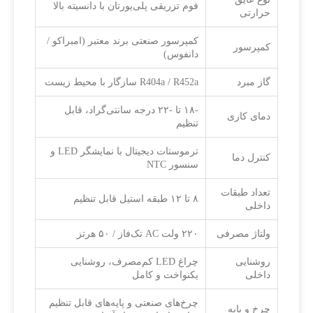
فوم تزریقی پلی‌یورتان با دانسیته بالا
حرارتی
کمپرسور صنعتی برند معتبر (امبراکو /
کمپرسور
دانفوس)
گاز مبرد
R404a / R452a سازگار با محیط زیست
-۱۸ تا -۲۲ درجه سانتی‌گراد، قابل
دمای کاری
تنظیم
ترموستات دیجیتال با نمایشگر LED و
کنترل دما
سنسور NTC
تعداد طبقات
۸ تا ۱۲ طبقه استیل قابل تنظیم
داخلی
ولتاژ مصرفی
۲۲۰ ولت AC تک‌فاز / ۵۰ هرتز
روشنایی
چراغ LED کم‌مصرف، روشنایی
داخلی
یکنواخت و کامل
چرخ‌های صنعتی و پایه‌های قابل تنظیم
چرخ و پایه