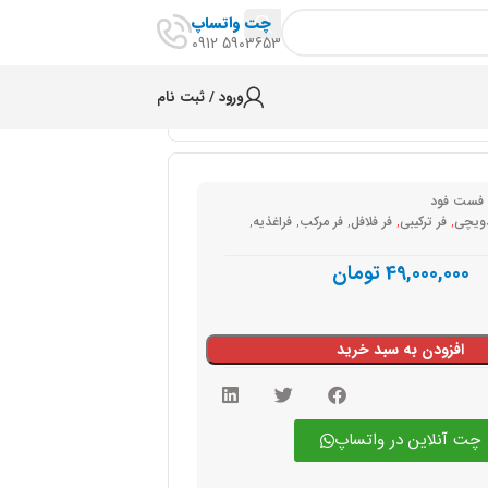
چت واتساپ
5903653 0912
ورود / ثبت نام
 فست فود
دویچی
,
فر ترکیبی
,
فر فلافل
,
فر مرکب
,
فراغذیه
,
49,000,000
تومان
افزودن به سبد خرید
چت آنلاین در واتساپ