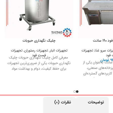
 سانت
چلیک نگهداری حبوبات
زات سرو غذا
,
تجهیزات
تجهیزات انبار
,
تجهیزات رستوران
,
تجهیزات
فود
فست فود
معرفی کامل چلیک نگهداری حبوبات چلیک
9
تومان
اپینگ فست فود 190 سانت به‌عنوان یکی از
نگهداری حبوبات یکی از ضروری‌ترین تجهیزات
زخانه‌های صنعتی،
برای حفظ کیفیت، دوام و بهداشت مواد
 کاربردهای گسترده‌ای
غذایی
ازماندهی، نگهداری و
سرد ایفا می‌کند. طراحی
است که در انواع مشاغل
استفاده بوده و در
ت و بهداشت اهمیت
توضیحات
نظرات (0)
کاملاً قابل‌اتکا ارائه
ه‌های تجاری کوچک،