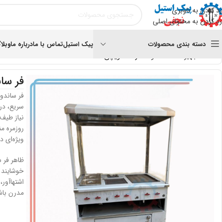
رد کردن به ناوبری
رد کردن به محتوای اصلی
دسته بندی محصولات
پیک استیل
تماس با ما
درباره ما
وبلا
خانه
تجهیزات فست فود
فر ساندویچی
فر سا
فر ساندو
سریع، در
نیاز طیف 
روزمره من
ویژه‌ای دا
ظاهر فر 
خوشایند 
اشتها‌آور
مدرن باش