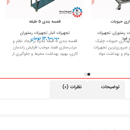
ری حبوبات
قفسه بندی 5 طبقه
ت رستوران
,
تجهیزات
تجهیزات انبار
,
تجهیزات رستوران
فود
13,900,000
تومان
هداری حبوبات چلیک
قفسه بندی 5 طبقه علاوه بر ایجاد نظم و
ز ضروری‌ترین تجهیزات
مرتب‌سازی فضا، موجب افزایش راندمان
وام و بهداشت مواد
کاری، بهبود بهداشت محیط و جلوگیری از
یی
انباشته شدن وسایل روی زمین می‌شود. این
ویژگی‌ها در محیط‌های حرفه‌ای بسیار اهمیت
دارد و به حفظ نظم و سرعت در عملیات
روزانه کمک قابل توجهی می‌کند. در
آشپزخانه‌های صنعتی، این قفسه برای
توضیحات
نظرات (0)
نگهداری ظروف استیل، دیگ‌ها، تابه‌ها، مواد
اولیه بسته‌بندی‌شده، ادویه‌ها، لوازم جانبی
آشپزخانه و حتی دستگاه‌های کوچک مورد
استفاده قرار می‌گیرد. ظرفیت بالا و تحمل وزن
زیاد آن باعث می‌شود بتوان انواع تجهیزات
سنگین را بدون نگرانی روی طبقات قرار داد.