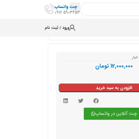
چت واتساپ
5903653 0912
ورود / ثبت نام
نبار
12,000,000
تومان
افزودن به سبد خرید
چت آنلاین در واتساپ