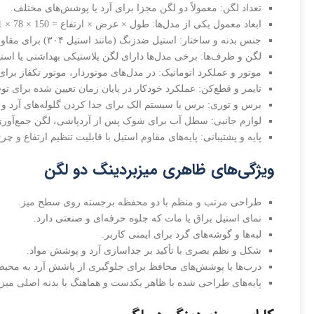
تعداد لگن: معمولاً دو لگن مجزا برای آرد یا پوشش‌های مختلف.
ابعاد معمول یکی از مدل‌ها: طول × عرض × ارتفاع = 150 × 78 × 121 سانتی‌متر
جنس بدنه و ساختار: استیل ضدزنگ (مانند استیل ۳۰۴) برای مقاومت در برابر رطوبت، خوردگی و شستشو مکرر.
لگن و ظرف‌ها: برخی مدل‌ها دارای لگن پلاستیکی بهداشتی یا است
موتور و عملکرد اتوماتیک: در مدل‌های موتوردار، موتور تکفاز برا
تایمر و قطع‌کن: عملکرد خودکار در پایان زمان تعیین شده برای ت
برس و توری: برس یا سیستم الک برای جدا کردن گلوله‌های آرد و
لوازم جانبی: سطل آب برای شوک پس از آردپاشی، لگن جمع‌آوری آ
پایه و پشتیبانی: پایه‌های مقاوم استیل با قابلیت تنظیم ارتفاع و چ
ویژگی‌های ظاهری میزبردینگ دو لگن
طراحی مرتب و منظم با دو محفظه برجسته روی سطح میز.
نمای استیل براق یا مات که جلوه حرفه‌ای و صنعتی دارد.
لبه‌ها و گوشه‌های گرد برای ایمنی کاربر.
شکل و نظم بصری با تأکید بر جداسازی آرد و پوشش مواد.
درب‌ها یا پوشش‌های محافظ برای جلوگیری از پاشش آرد به محی
پایه‌های طراحی شده با ظاهر یکدست و هماهنگ با بدنه اصلی میز.