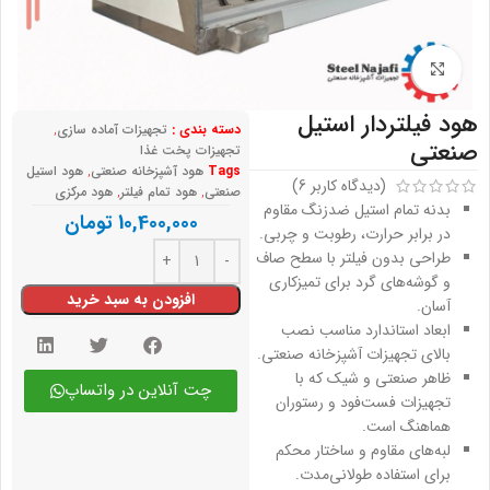
بزرگنمایی تصویر
هود فیلتردار استیل
دسته بندی :
تجهیزات آماده سازی
,
صنعتی
تجهیزات پخت غذا
Tags
هود آشپزخانه صنعتی
,
هود استیل
(دیدگاه کاربر
6
)
صنعتی
,
هود تمام فیلتر
,
هود مرکزی
بدنه تمام استیل ضدزنگ مقاوم
10,400,000
تومان
در برابر حرارت، رطوبت و چربی.
طراحی بدون فیلتر با سطح صاف
و گوشه‌های گرد برای تمیزکاری
افزودن به سبد خرید
آسان.
ابعاد استاندارد مناسب نصب
بالای تجهیزات آشپزخانه صنعتی.
ظاهر صنعتی و شیک که با
چت آنلاین در واتساپ
تجهیزات فست‌فود و رستوران
هماهنگ است.
لبه‌های مقاوم و ساختار محکم
برای استفاده طولانی‌مدت.