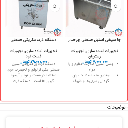
جا سیخی استیل صنعتی چرخدار
دستگاه ذرت مکزیکی صنعتی
تجهیزات آماده سازی
,
تجهیزات
تجهیزات آماده سازی
,
تجهیزات
رستوران
فست فود
7,000,000
تومان
29,000,000
تومان
جنس استیل ضدزنگ مقاوم و با
دستگاه ذرت پز مکزیکی استیل
دوام.
صنعتی یکی از لوازم و تجهیزات مورد
چندین قفسه مشبک برای
استفاده در فست و فود و آبیموه
نگهداری سینی‌ها و ظروف.
گیری ها است . دستگاه ذرت
چرخ‌های مقاوم با قابلیت
مکزیکی به دلیل پخت بهتر و بخار پز
گردش 360 درجه و قفل برای
کردن ذرت و قارچ و پنیر میباشد . که
ثبات.
دارای جایگاه دیگ بخار وظرف بنماری
جابجایی آسان ظروف حتی در
روی میز است .
توضیحات
محیط‌های پرتردد.
سازماندهی بهینه و افزایش
سرعت دسترسی به ظروف.
سهولت در تمیزکاری و رعایت