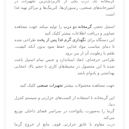
فست فود 190 سانت به‌عنوان یک
گرمخانه تک درب یکی از کاربردی‌ترین تجهیزات در
دستگاه کم‌جا و چندمنظوره شناخته
آشپزخانه‌های صنعتی، رستوران‌ها، کترینگ‌ها و مراکز تهیه غذا
می‌شود که علاوه بر نگهداری مواد
است.
اولیه، سطح کار مناسب نیز فراهم
می‌سازد. این موضوع باعث می‌شود
استیل نجفی
گرمخانه دو درب
را تولید میکند جهت مشاهده
بسیاری از کسب‌وکارهای کوچک
تصاویر و دریافت اطلاعات بیشتر کلیک کنید
برای بهینه‌سازی فضای کاری خود از
این دستگاه برای
نگهداری گرم غذا پس از پخت
طراحی شده
این دستگاه استفاده کنند.
تا دمای مناسب مواد غذایی حفظ شود بدون آنکه کیفیت،
طعم یا رطوبت آن از بین برود.
طراحی حرفه‌ای، ابعاد استاندارد و جنس تمام استیل باعث
شده تا این محصول در محیط‌های کاری با حجم بالا، انتخابی
بهداشتی و بادوام باشد.
جهت مشاهده محصولات بیشتر
تجهیزات صنعتی
کلیک کنید.
این گرمخانه با استفاده از المنت‌های حرارتی و سیستم کنترل
دما،
گرما را به‌صورت یکنواخت در سراسر فضای داخلی توزیع
می‌کند.
درب مقاوم با عایق حرارتی قوی، مانع از خروج گرما