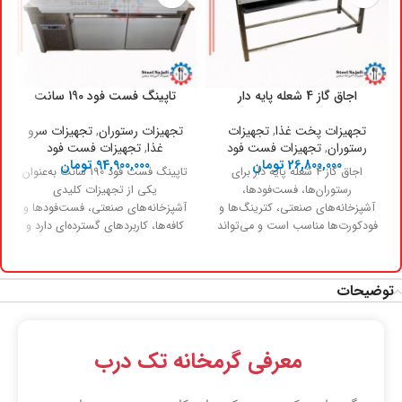
اجاق گاز 4 شعله پایه دار
تاپینگ فست فود 190 سانت
تجهیزات پخت غذا
,
تجهیزات
تجهیزات رستوران
,
تجهیزات سرو
رستوران
,
تجهیزات فست فود
غذا
,
تجهیزات فست فود
26,800,000
تومان
94,900,000
تومان
اجاق گاز 4 شعله پایه دار برای
تاپینگ فست فود 190 سانت به‌عنوان
رستوران‌ها، فست‌فودها،
یکی از تجهیزات کلیدی
آشپزخانه‌های صنعتی، کترینگ‌ها و
آشپزخانه‌های صنعتی، فست‌فودها و
فودکورت‌ها مناسب است و می‌تواند
کافه‌ها، کاربردهای گسترده‌ای دارد و
حجم بالایی از غذاها را با کیفیت
نقش مهمی در سازماندهی، نگهداری
یکسان آماده کند. هر شعله اجاق گاز
و آماده‌سازی مواد اولیه سرد ایفا
4 شعله پایه دار دارای مشعل صنعتی
می‌کند. طراحی این دستگاه
توضیحات
و حرارت بالا است که امکان پخت
به‌گونه‌ای است که در انواع مشاغل
سریع و یکنواخت را فراهم می‌کند.
مرتبط با غذا قابل استفاده بوده و در
سیستم تنظیم شعله، کنترل دقیق
محیط‌هایی که سرعت و بهداشت
دما و قابلیت کار مداوم، از ویژگی‌های
اهمیت بالایی دارند، عملکردی کاملاً
معرفی گرمخانه تک درب
فنی مهم دستگاه هستند.
قابل‌اتکا ارائه می‌دهد. در
آشپزخانه‌های تجاری کوچک، تاپینگ